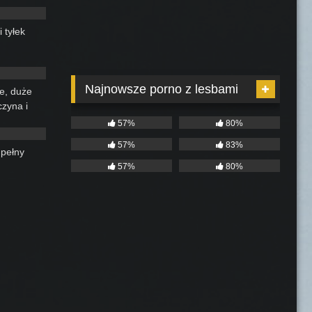
 tyłek
14:11
Najnowsze porno z lesbami
e, duże
czyna i
21:16
 tryskają
57%
80%
mami,
57%
83%
 palcówka
 pełny
57%
80%