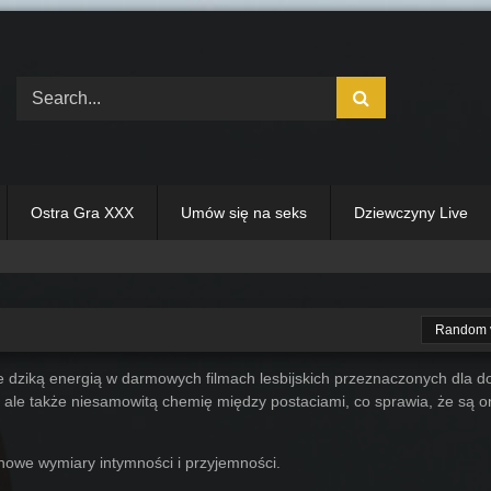
Ostra Gra XXX
Umów się na seks
Dziewczyny Live
Random 
e dziką energią w darmowych filmach lesbijskich przeznaczonych dla do
ć, ale także niesamowitą chemię między postaciami, co sprawia, że są 
 nowe wymiary intymności i przyjemności.
01:00
72
08:52
62