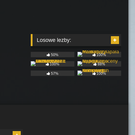
Losowe lezby:
50%
100%
100%
88%
57%
100%