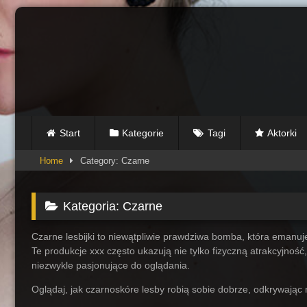
Skip
to
content
Start
Kategorie
Tagi
Aktorki
Home
Category: Czarne
Kategoria:
Czarne
Czarne lesbijki to niewątpliwie prawdziwa bomba, która emanuj
Te produkcje xxx często ukazują nie tylko fizyczną atrakcyjnoś
niezwykle pasjonujące do oglądania.
Oglądaj, jak czarnoskóre lesby robią sobie dobrze, odkrywając
76
30:54
82