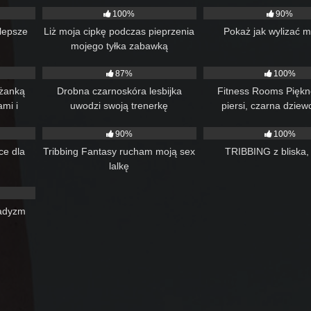
100%
90%
lepsze
Liż moja cipkę podczas pieprzenia
Pokaż jak wylizać mi
mojego tyłka zabawką
15:07
92
06:00
135
87%
100%
eżanką
Drobna czarnoskóra lesbijka
Fitness Rooms Piękn
ami i
uwodzi swoją trenerkę
piersi, czarna dziew
12:13
46
06:19
129
wysportowana mamuśka
90%
100%
lesbijskimi orgaz
romantyczne nożyczki i
yce dla
Tribbing Fantasy rucham moją sex
TRIBBING z bliska,
lalkę
05:13
badyzm