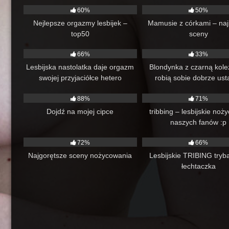
60%
50%
Nejlepsze orgazmy lesbijek –
Mamusie z córkami – naj
top50
sceny
110
23:14
94
66%
33%
Lesbijska nastolatka daje orgazm
Blondynka z czarną kol
swojej przyjaciółce hetero
robią sobie dobrze ust
61
07:14
84
palcami
88%
71%
Dojdź na mojej cipce
tribbing – lesbijskie noż
naszych fanów :p
219
30:12
99
72%
66%
Najgorętsze sceny nożycowania
Lesbijskie TRIBING try
łechtaczka