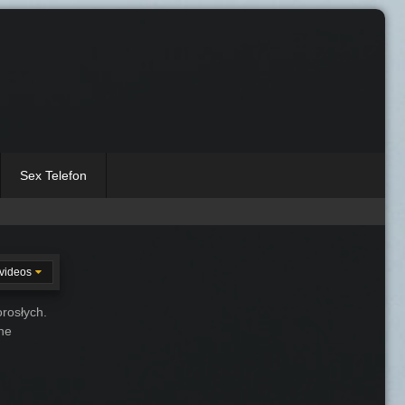
Sex Telefon
videos
rosłych.
one
10:00