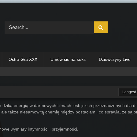
Ostra Gra XXX
Umów się na seks
Dziewczyny Live
Longest 
e dziką energią w darmowych filmach lesbijskich przeznaczonych dla do
ć, ale także niesamowitą chemię między postaciami, co sprawia, że są 
 nowe wymiary intymności i przyjemności.
30:12
110
23:14
129