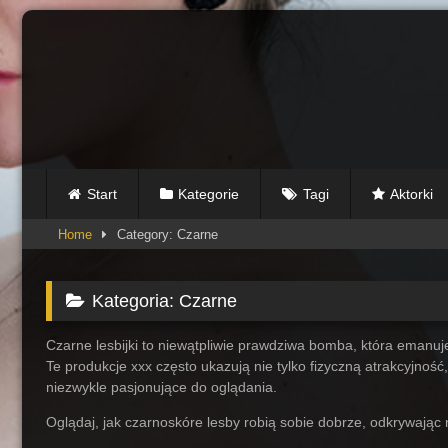
Skip
to
content
Start
Kategorie
Tagi
Aktorki
Home
Category: Czarne
Kategoria:
Czarne
Czarne lesbijki to niewątpliwie prawdziwa bomba, która emanuj
Te produkcje xxx często ukazują nie tylko fizyczną atrakcyjnoś
niezwykle pasjonujące do oglądania.
Oglądaj, jak czarnoskóre lesby robią sobie dobrze, odkrywając
76
30:54
219