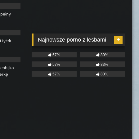
 pełny
10:00
Najnowsze porno z lesbami
 tyłek
06:00
57%
80%
57%
83%
esbijka
erkę
57%
80%