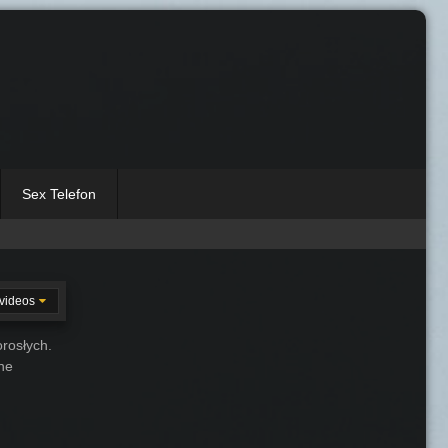
Sex Telefon
videos
rosłych.
one
21:16