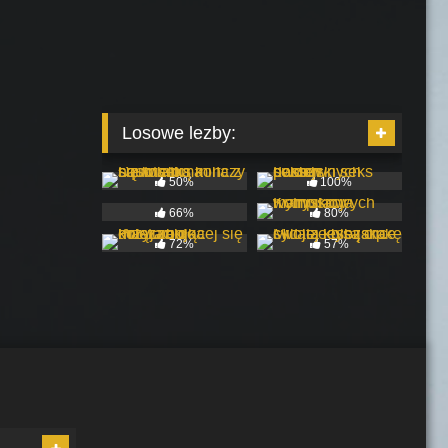
Losowe lezby:
50%
100%
66%
80%
72%
57%