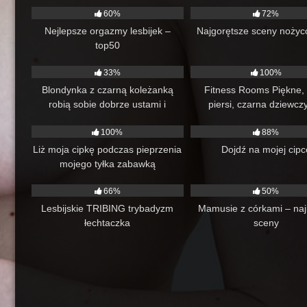
60%
72%
Nejlepsze orgazmy lesbijek –
Najgorętsze sceny nożyc
top50
94
15:07
135
33%
100%
Blondynka z czarną koleżanką
Fitness Rooms Piękne,
robią sobie dobrze ustami i
piersi, czarna dziewczy
72
08:52
61
palcami
wysportowana mamuśka t
100%
88%
lesbijskimi orgazmam
romantyczne nożyczki i p
Liż moja cipkę podczas pieprzenia
Dojdź na mojej cipc
mojego tyłka zabawką
99
05:13
82
66%
50%
Lesbijskie TRIBING trybadyzm
Mamusie z córkami – naj
łechtaczka
sceny