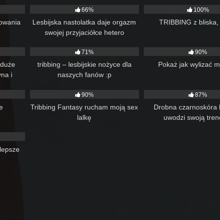
66%
100%
owania
Lesbijska nastolatka daje orgazm
TRIBBING z bliska,
swojej przyjaciółce hetero
14:11
84
12:13
62
71%
90%
 duże
tribbing – lesbijskie nożyce dla
Pokaż jak wylizać mi
na i
naszych fanów :p
07:14
46
06:19
92
ryskają
90%
87%
i,
alcówka
e
Tribbing Fantasy rucham moją sex
Drobna czarnoskóra l
lalkę
uwodzi swoją tren
01:00
lepsze