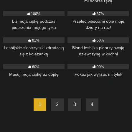
mi dobrze ręką
72
08:52
34
07:30
100%
87%
Liż moja cipkę podczas
Przeleć pięściami obie moje
pieprzenia mojego tyłka
dziury na raz!
zabawką
72
18:57
49
12:08
81%
50%
Lesbijskie siostrzyczki zdradzają
Blond lesbijka pieprzy swoją
się z koleżanką
dziewczynę w kuchni
81
06:04
62
10:00
60%
90%
Masuj moją cipkę aż dojdę
Pokaż jak wylizać mi tyłek
1
2
3
4