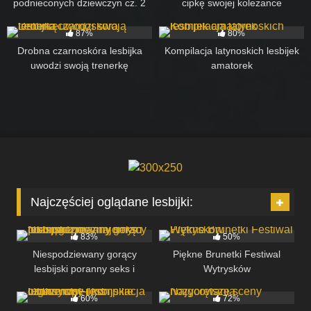
podnieconych dziewczyn cz. 2
cipkę swojej koleżance
92
06:00
72
10:00
87%
80%
Drobna czarnoskóra lesbijka
Kompilacja latynoskich lesbijek
uwodzi swoją trenerkę
amatorek
Najczęściej oglądane lesbijki:
260
11:19
235
12:12
83%
50%
Niespodziewany gorący
Piękne Brunetki Festiwal
lesbijski poranny seks i
Wytrysków
229
35:14
219
30:12
tribbing z nieznajomym po
imprezie
60%
72%