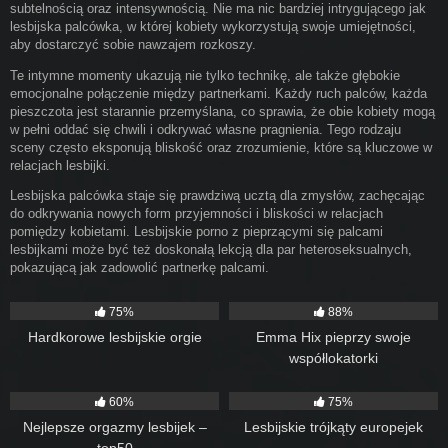
subtelnością oraz intensywnością. Nie ma nic bardziej intrygującego jak
lesbijska palcówka, w której kobiety wykorzystują swoje umiejętności,
aby dostarczyć sobie nawzajem rozkoszy.
Te intymne momenty ukazują nie tylko technikę, ale także głębokie
emocjonalne połączenie między partnerkami. Każdy ruch palców, każda
pieszczota jest starannie przemyślana, co sprawia, że obie kobiety mogą
w pełni oddać się chwili i odkrywać własne pragnienia. Tego rodzaju
sceny często eksponują bliskość oraz zrozumienie, które są kluczowe w
relacjach lesbijki.
Lesbijska palcówka staje się prawdziwą ucztą dla zmysłów, zachęcając
do odkrywania nowych form przyjemności i bliskości w relacjach
pomiędzy kobietami. Lesbijskie porno z pieprzącymi się palcami
lesbijkami może być też doskonałą lekcją dla par heteroseksualnych,
pokazującą jak zadowolić partnerkę palcami.
138
49:44
130
40:39
75%
88%
Hardkorowe lesbijskie orgie
Emma Hix pieprzy swoje
współlokatorki
76
30:54
137
40:39
60%
75%
Nejlepsze orgazmy lesbijek –
Lesbijskie trójkąty europejek