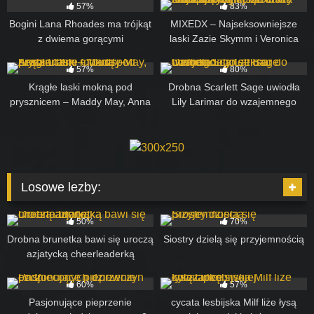
57%
83%
Bogini Lana Rhoades ma trójkąt
MIXEDX – Najseksowniejsze
z dwiema gorącymi
laski Zazie Skymm i Veronica
przyjaciółkami
Leal pieprzą sobie nawzajem
78
12:12
57
11:00
tyłki i pochwy
57%
80%
Krągłe laski mokną pod
Drobna Scarlett Sage uwiodła
prysznicem – Maddy May, Anna
Lily Larimar do wzajemnego
Claire Clouds – LesbianX
seksu oralnego
Losowe lezby:
76
12:07
138
12:31
50%
70%
Drobna brunetka bawi się uroczą
Siostry dzielą się przyjemnością
azjatycką cheerleaderką
53
12:27
81
06:00
60%
57%
Pasjonujące pieprzenie
cycata lesbijska Milf liże łysą