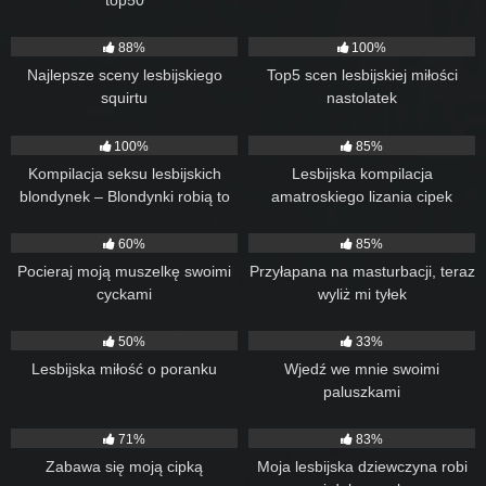
top50
96
30:01
93
54:35
88%
100%
Najlepsze sceny lesbijskiego
Top5 scen lesbijskiej miłości
squirtu
nastolatek
69
26:00
18
20:00
100%
85%
Kompilacja seksu lesbijskich
Lesbijska kompilacja
blondynek – Blondynki robią to
amatroskiego lizania cipek
lepiej
44
12:12
97
07:30
60%
85%
Pocieraj moją muszelkę swoimi
Przyłapana na masturbacji, teraz
cyckami
wyliż mi tyłek
68
16:45
142
11:22
50%
33%
Lesbijska miłość o poranku
Wjedź we mnie swoimi
paluszkami
130
18:32
34
09:01
71%
83%
Zabawa się moją cipką
Moja lesbijska dziewczyna robi