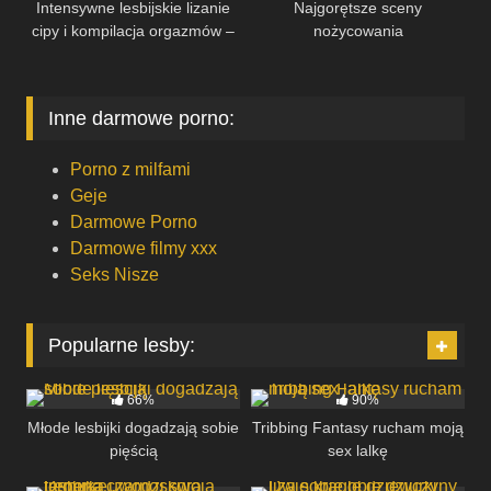
Intensywne lesbijskie lizanie
Najgorętsze sceny
cipy i kompilacja orgazmów –
nożycowania
GirlfriendsFilms
Inne darmowe porno:
Porno z milfami
Geje
Darmowe Porno
Darmowe filmy xxx
Seks Nisze
Popularne lesby:
37
05:00
46
06:19
66%
90%
Młode lesbijki dogadzają sobie
Tribbing Fantasy rucham moją
pięścią
sex lalkę
92
06:00
34
15:30