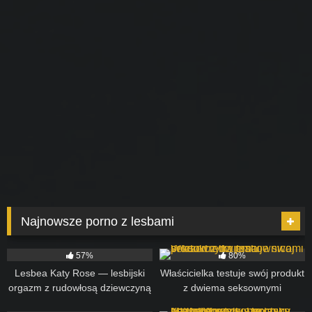
Najnowsze porno z lesbami
17
10:59
67
12:00
57%
80%
Lesbea Katy Rose — lesbijski
Właścicielka testuje swój produkt
orgazm z rudowłosą dziewczyną
z dwiema seksownymi
liżącą pochwę
pracownicami
17
12:37
22
12:00