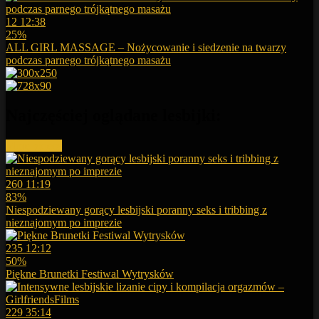
12
12:38
25%
ALL GIRL MASSAGE – Nożycowanie i siedzenie na twarzy
podczas parnego trójkątnego masażu
Najczęściej oglądane lesbijki:
More videos
260
11:19
83%
Niespodziewany gorący lesbijski poranny seks i tribbing z
nieznajomym po imprezie
235
12:12
50%
Piękne Brunetki Festiwal Wytrysków
229
35:14