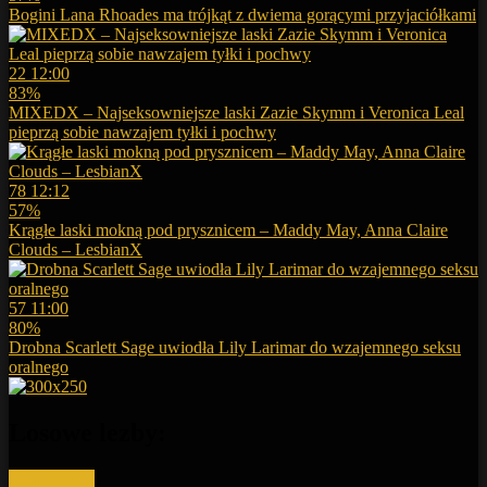
Bogini Lana Rhoades ma trójkąt z dwiema gorącymi przyjaciółkami
22
12:00
83%
MIXEDX – Najseksowniejsze laski Zazie Skymm i Veronica Leal
pieprzą sobie nawzajem tyłki i pochwy
78
12:12
57%
Krągłe laski mokną pod prysznicem – Maddy May, Anna Claire
Clouds – LesbianX
57
11:00
80%
Drobna Scarlett Sage uwiodła Lily Larimar do wzajemnego seksu
oralnego
Losowe lezby:
More videos