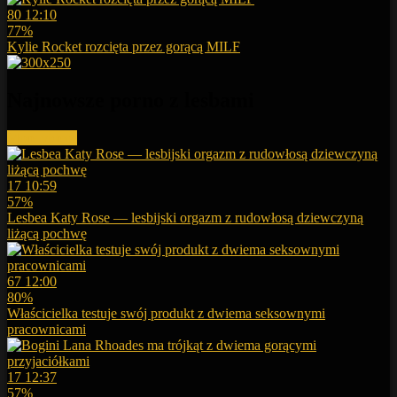
80
12:10
77%
Kylie Rocket rozcięta przez gorącą MILF
Najnowsze porno z lesbami
More videos
17
10:59
57%
Lesbea Katy Rose — lesbijski orgazm z rudowłosą dziewczyną
liżącą pochwę
67
12:00
80%
Właścicielka testuje swój produkt z dwiema seksownymi
pracownicami
17
12:37
57%