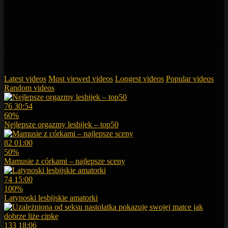
jedna z bardziej popularnych pozycji wśród par, które chcą
eksplorować swoją intymność w sposób, który łączy zarówno
fizyczne, jak i emocjonalne aspekty bliskości. Dodatkowo, pozycja
ta może być źródłem wielu przyjemnych doznań, a także sprzyjać
zacieśnieniu więzi między partnerami. Umożliwia ona różnorodność
w aktywności seksualnej, co może prowadzić do odkrywania
nowych przyjemności oraz wspólnego odkrywania własnych ciał.
Latest videos
Most viewed videos
Longest videos
Popular videos
Random videos
76
30:54
60%
Nejlepsze orgazmy lesbijek – top50
82
01:00
50%
Mamusie z córkami – najlepsze sceny
74
15:00
100%
Latynoski lesbijskie amatorki
133
18:06