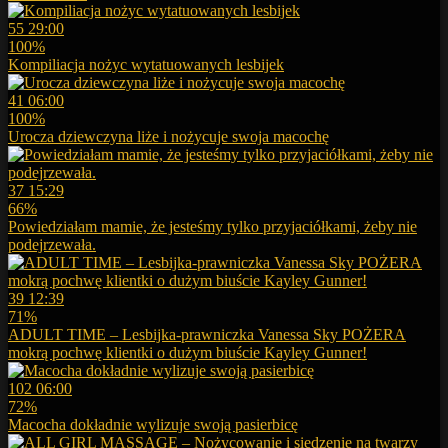
55
29:00
100%
Kompiliacja nożyc wytatuowanych lesbijek
41
06:00
100%
Urocza dziewczyna liże i nożycuje swoja macochę
37
15:29
66%
Powiedziałam mamie, że jesteśmy tylko przyjaciółkami, żeby nie
podejrzewała.
39
12:39
71%
ADULT TIME – Lesbijka-prawniczka Vanessa Sky POŻERA
mokrą pochwę klientki o dużym biuście Kayley Gunner!
102
06:00
72%
Macocha dokładnie wylizuje swoją pasierbicę