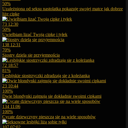
50%
Uzależniona od seksu nastolatka pokazuję swojej matce jak dobrze
liże cipkę
73
12:30
50%
Uwielbiam lizać Twoją cipkę i tyłek
138
12:31
70%
Siostry dzielą się przyjemnością
72
18:57
81%
Lesbijskie siostrzyczki zdradzają się z koleżanką
23
10:44
100%
Dwie blondynki zajmują się dokładnie swoimi cipkami
134
11:06
100%
Cycate dziewczyny pieszczą się na wiele sposobów
107
07:02