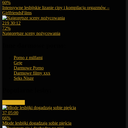
60%
Intensywne lesbijskie lizanie cipy i kompilacja orgazmów –
GirlfriendsFilms
219
30:12
72%
Najgorętsze sceny nożycowania
Inne darmowe porno:
Porno z milfami
Geje
Darmowe Porno
Darmowe filmy xxx
Seks Nisze
Popularne lesby:
More videos
37
05:00
66%
Młode lesbijki dogadzają sobie pięścią