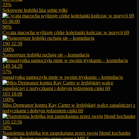
33%
Seksowne lesbijki liżą sobie tyłki
65
06:00
90%
Cycata macocha wylizuje córkę koleżanki kończąc w pozycji 69
190
32:39
100%
Najgorętsze lesbijki ruchają się – kompilacja
149
34:29
57%
masażystka namoczyła mnie w swoim tryskaniu – kompilacja
103
18:08
100%
Miss Demeanor kontra Kay Carter w lesbijskiej walce zapaśniczej z
nożyczkami i dobrym jedzeniem cipki 69
110
12:56
50%
Nastoletnia lesbijka jest zaspokajana przez swoją blond kochankę